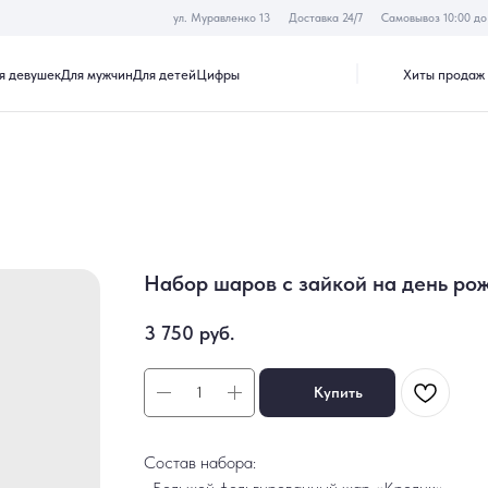
ул. Муравленко 13
Доставка 24/7
Самовывоз 10:00 до 19:30
Хиты продаж
Акции
к
Для мужчин
Для детей
Цифры
Набор шаров с зайкой на день ро
3 750
руб.
Купить
Состав набора: