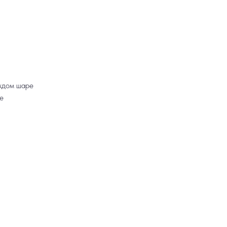
ждом шаре
е