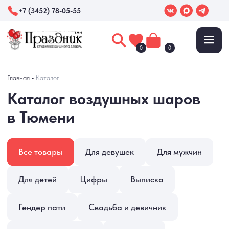
+7 (3452) 78-05-55
0
0
Каталог воздушных шаров
Главная
•
Каталог
в Тюмени
Все товары
Для девушек
Для мужчин
Для детей
Цифры
Выписка
Гендер пати
Свадьба и девичник
Коробки с шарами
Фотозоны
Праздники
Выпускные
Хиты продаж
Новинки
Акции