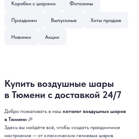
Купить воздушные шары
в Тюмени с доставкой 24/7
Добро пожаловать в наш
каталог воздушных шаров
в Тюмени
🎉
Здесь вы найдёте всё, чтобы создать праздничное
настроение — от классических гелиевых шаров
до стильных композиций, цифр и коробок-сюрпризов.
Мы собрали самые популярные варианты:
🎀 шары для девушек, мужчин и детей;
💕 цифры, фольгированные фигуры, наборы
и букеты;
🎁 коробки с шарами, фотозоны и сезонные
коллекции.
Чтобы оформить заказ, просто выберите понравившиеся
позиции и добавьте их в корзину или напишите нам в
MAX
или
Telegram
— ответим быстро и поможем
определиться с выбором.
🚚
Доставка по Тюмени круглосуточно
, либо вы можете
забрать заказ самостоятельно по адресу: