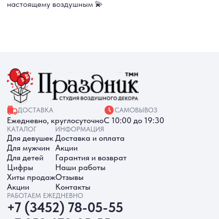
ИП Батырева Марина Александровна,
ИНН 720413822766, ОГРНИП
325723200064191
Политика обработки ПД
Согласие на обработку ПД
Политика Cookie
Согласие на рекламную рассылку