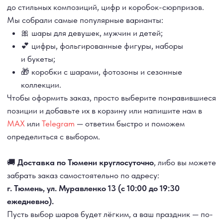
г. Тюмень, ул. Муравленко 13 (с 10:00 до 19:30
ежедневно).
Пусть выбор шаров будет лёгким, а ваш праздник — по-
настоящему воздушным 💫
ДОСТАВКА
САМОВЫВОЗ
Ежедневно, круглосуточно
С 10:00 до 19:30
КАТАЛОГ
ИНФОРМАЦИЯ
Для девушек
Доставка и оплата
Для мужчин
Акции
Для детей
Гарантия и возврат
Цифры
Наши работы
Хиты продаж
Отзывы
Акции
Контакты
РАБОТАЕМ ЕЖЕДНЕВНО
+7 (3452) 78-05-55
+7 952 678‑05‑55
ТЮМЕНЬ, УЛ. МУРАВЛЕНКО Д. 13
Смотреть в 2ГИС
Смотреть в Яндекс
МЫ ОНЛАЙН