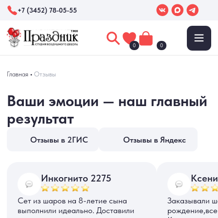
+7 (3452) 78-05-55
0
0
Ваши эмоции — наш главный
Главная
•
Отзывы
результат
Отзывы в 2ГИС
Отзывы в Яндекс
Инкогнито 2275
Ксения М.
Сет из шаров на 8-летие сына
Заказывали шары на день
выполнили идеально. Доставили
рождение,все супер!!
в ресторан к назначенному
Красивые,качественные шары!!
времени. Разместили внутри
именинницы довольны!!! Спасибо
ресторана шары без нашего
большое,будем еще заказывать!!
участия. Рекомендуем!