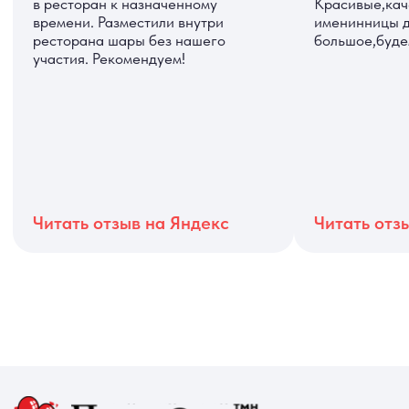
Читать отзыв на Яндекс
Читать отзыв на 2ГИС
ДОСТАВКА
САМОВЫВОЗ
Ежедневно, круглосуточно
С 10:00 до 19:30
КАТАЛОГ
ИНФОРМАЦИЯ
Для девушек
Доставка и оплата
Для мужчин
Акции
Для детей
Гарантия и возврат
Цифры
Наши работы
Хиты продаж
Отзывы
Акции
Контакты
РАБОТАЕМ ЕЖЕДНЕВНО
+7 (3452) 78-05-55
+7 952 678‑05‑55
ТЮМЕНЬ, УЛ. МУРАВЛЕНКО Д. 13
Смотреть в 2ГИС
Смотреть в Яндекс