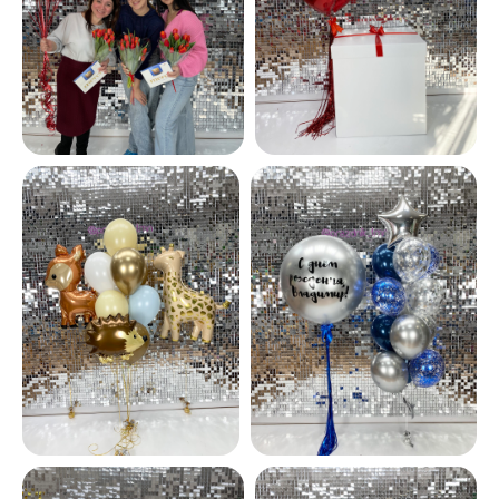
ИП Батырева Марина Александровна,
ИНН 720413822766, ОГРНИП
325723200064191
Политика обработки ПД
Согласие на обработку ПД
Политика Cookie
Согласие на рекламную рассылку
Разработка сайта