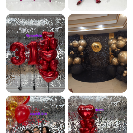
ДОСТАВКА
САМОВЫВОЗ
Ежедневно, круглосуточно
С 10:00 до 19:30
КАТАЛОГ
ИНФОРМАЦИЯ
Для девушек
Доставка и оплата
Для мужчин
Акции
Для детей
Гарантия и возврат
Цифры
Наши работы
Хиты продаж
Отзывы
Акции
Контакты
РАБОТАЕМ ЕЖЕДНЕВНО
+7 (3452) 78-05-55
+7 952 678‑05‑55
ТЮМЕНЬ, УЛ. МУРАВЛЕНКО Д. 13
Смотреть в 2ГИС
Смотреть в Яндекс
МЫ ОНЛАЙН