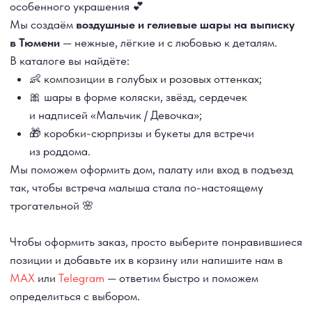
позиции и добавьте их в корзину или напишите нам в
MAX
или
Telegram
— ответим быстро и поможем
определиться с выбором.
🚚
Доставка по Тюмени круглосуточно
или
самовывоз
по адресу:
г. Тюмень, ул. Муравленко 13 (с 10:00 до 19:30
ежедневно).
Шары на выписку из роддома
— это нежный способ
сказать “добро пожаловать в этот мир” 💫
ДОСТАВКА
САМОВЫВОЗ
Ежедневно, круглосуточно
С 10:00 до 19:30
КАТАЛОГ
ИНФОРМАЦИЯ
Для девушек
Доставка и оплата
Для мужчин
Акции
Для детей
Гарантия и возврат
Цифры
Наши работы
Хиты продаж
Отзывы
Акции
Контакты