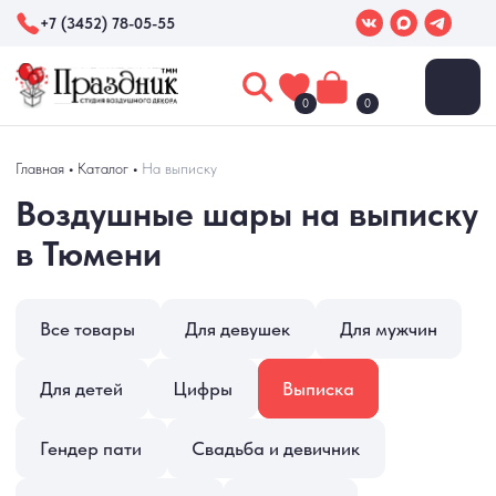
+7 (3452) 78-05-55
0
0
Воздушные шары на выписку
Главная
•
Каталог
•
На выписку
в Тюмени
Все товары
Для девушек
Для мужчин
Для детей
Цифры
Выписка
Гендер пати
Свадьба и девичник
Коробки с шарами
Фотозоны
Праздники
Выпускные
Хиты продаж
Новинки
Акции