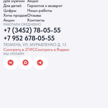
ИП Батырева Марина Александровна,
ИНН 720413822766, ОГРНИП
325723200064191
Политика обработки ПД
Согласие на обработку ПД
Политика Cookie
Согласие на рекламную рассылку
Разработка сайта