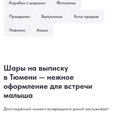
Шары на выписку
в Тюмени — нежное
оформление для встречи
малыша
Долгожданный момент возвращения домой заслуживает
особенного украшения 💕
Мы создаём
воздушные и гелиевые шары на выписку
в Тюмени
— нежные, лёгкие и с любовью к деталям.
В каталоге вы найдёте:
👶 композиции в голубых и розовых оттенках;
🎀 шары в форме коляски, звёзд, сердечек
и надписей «Мальчик / Девочка»;
🎁 коробки-сюрпризы и букеты для встречи
из роддома.
Мы поможем оформить дом, палату или вход в подъезд
так, чтобы встреча малыша стала по-настоящему
трогательной 🌸
Чтобы оформить заказ, просто выберите понравившиеся