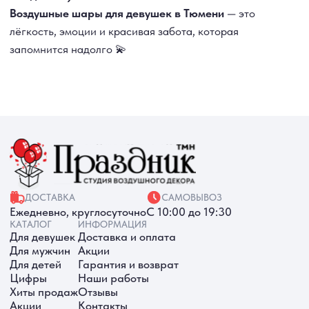
ТЮМЕНЬ, УЛ. МУРАВЛЕНКО Д. 13
Смотреть в 2ГИС
Смотреть в Яндекс
МЫ ОНЛАЙН
ИП Батырева Марина Александровна,
ИНН 720413822766, ОГРНИП
325723200064191
Политика обработки ПД