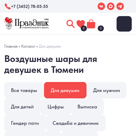
+7 (3452) 78-05-55
0
0
Воздушные шары для
Главная
•
Каталог
•
Для девушек
девушек в Тюмени
Все товары
Для девушек
Для мужчин
Для детей
Цифры
Выписка
Гендер пати
Свадьба и девичник
Коробки с шарами
Фотозоны
Праздники
Выпускные
Хиты продаж
Новинки
Акции