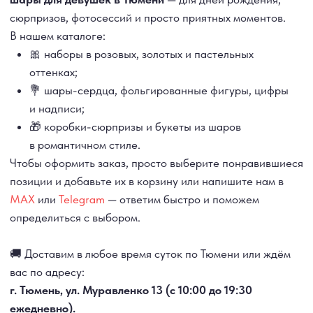
🚚 Доставим в любое время суток по Тюмени или ждём
вас по адресу:
г. Тюмень, ул. Муравленко 13 (с 10:00 до 19:30
ежедневно).
Воздушные шары для девушек в Тюмени
— это
лёгкость, эмоции и красивая забота, которая
запомнится надолго 💫
ДОСТАВКА
САМОВЫВОЗ
Ежедневно, круглосуточно
С 10:00 до 19:30
КАТАЛОГ
ИНФОРМАЦИЯ
Для девушек
Доставка и оплата
Для мужчин
Акции
Для детей
Гарантия и возврат
Цифры
Наши работы
Хиты продаж
Отзывы
Акции
Контакты
РАБОТАЕМ ЕЖЕДНЕВНО
+7 (3452) 78-05-55
+7 952 678‑05‑55