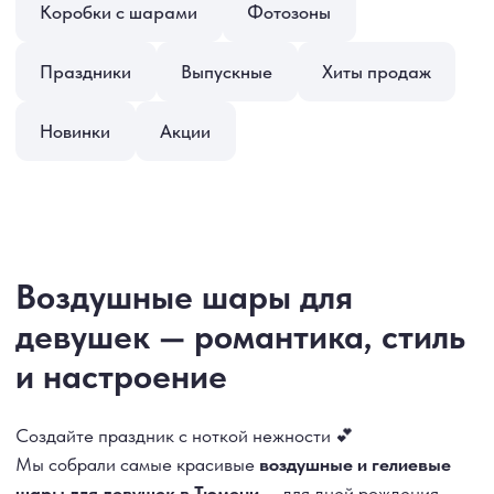
Воздушные шары для
девушек — романтика, стиль
и настроение
Создайте праздник с ноткой нежности 💕
Мы собрали самые красивые
воздушные и гелиевые
шары для девушек в Тюмени
— для дней рождения,
сюрпризов, фотосессий и просто приятных моментов.
В нашем каталоге:
🎀 наборы в розовых, золотых и пастельных
оттенках;
💐 шары-сердца, фольгированные фигуры, цифры
и надписи;
🎁 коробки-сюрпризы и букеты из шаров
в романтичном стиле.
Чтобы оформить заказ, просто выберите понравившиеся
позиции и добавьте их в корзину или напишите нам в
MAX
или
Telegram
— ответим быстро и поможем
определиться с выбором.