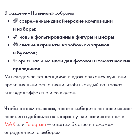
позиции и добавьте их в корзину или напишите нам в
MAX
или
Telegram
— ответим быстро и поможем
определиться с выбором.
🚚
Доставка по Тюмени круглосуточно
, а также
самовывоз
по адресу:
г. Тюмень, ул. Муравленко 13 (с 10:00 до 19:30
ежедневно).
Новинки воздушных шаров
— это стиль, свежесть
и эмоции, которые хочется дарить 💖
ДОСТАВКА
САМОВЫВОЗ
Ежедневно, круглосуточно
С 10:00 до 19:30
КАТАЛОГ
ИНФОРМАЦИЯ
Для девушек
Доставка и оплата
Для мужчин
Акции
Для детей
Гарантия и возврат
Цифры
Наши работы
Хиты продаж
Отзывы