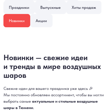
Новинки — свежие идеи
и тренды в мире воздушных
шаров
Свежие идеи для вашего праздника уже здесь 🎉
Мы постоянно обновляем ассортимент, чтобы вы могли
выбрать самые
актуальные и стильные воздушные
шары в Тюмени
.
В разделе
«Новинки»
собраны:
🌈 современные
дизайнерские композиции
и наборы
;
💕 новые
фольгированные фигуры и цифры
;
🎁 свежие
варианты коробок-сюрпризов
и букетов
;
✨ оригинальные
идеи для фотозон и тематических
праздников
.
Мы следим за тенденциями и вдохновляемся лучшими
праздничными решениями, чтобы каждый ваш заказ
выглядел эффектно и со вкусом.
Чтобы оформить заказ, просто выберите понравившиеся