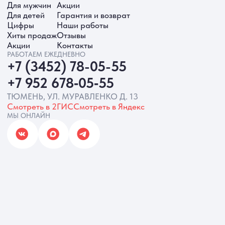
ИП Батырева Марина Александровна,
ИНН 720413822766, ОГРНИП
325723200064191
Политика обработки ПД
Согласие на обработку ПД
Политика Cookie
Согласие на рекламную рассылку
Разработка сайта