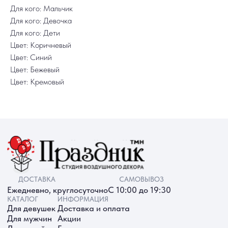
+7 (3452) 78-05-55
Для кого: Мальчик
+7 952 678‑05‑55
Для кого: Девочка
ТЮМЕНЬ, УЛ. МУРАВЛЕНКО Д. 13
Для кого: Дети
Смотреть в 2ГИС
Смотреть в Яндекс
МЫ ОНЛАЙН
Цвет: Коричневый
Цвет: Синий
Цвет: Бежевый
Цвет: Кремовый
ИП Батырева Марина Александровна,