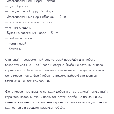
• Фольгированная цифра — любая
— цвет: бронза
— с надписью «Happy Birthday»
• Фольгированные шары «Лапка» — 2 шт.
— бежевый и кремовый оттенки
— милые следочки
• Букет из латексных шаров — 5 шт.
— глубокий синий
— коричневый
— бежевый
Стильный и современный сет, который подойдёт для любого
возраста малыша — от 1 года и старше. Глубокие оттенки синего,
коричневого и бежевого создают гармоничную палитру, а большая
фольгированная цифра (любая по вашему выбору) становится
главным акцентом композиции.
ДОСТАВКА
САМОВЫВОЗ
Ежедневно, круглосуточно
С 10:00 до 19:30
КАТАЛОГ
ИНФОРМАЦИЯ
Для девушек
Доставка и оплата
Фольгированные шары с лапками добавляют сету милый «животный»
Для мужчин
Акции
характер, который очень нравится детям, особенно поклонникам
Для детей
Гарантия и возврат
Цифры
Наши работы
щенков, животных и мультяшных героев. Латексные шары дополняют
Хиты продаж
Отзывы
композицию и создают красивый объём.
Акции
Контакты
РАБОТАЕМ ЕЖЕДНЕВНО