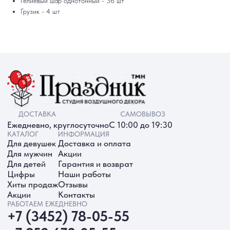
Гелиевый шар однотонный - 36 шт
Хиты продаж
Отзывы
Акции
Контакты
Грузик - 4 шт
РАБОТАЕМ ЕЖЕДНЕВНО
+7 (3452) 78-05-55
+7 952 678‑05‑55
ТЮМЕНЬ, УЛ. МУРАВЛЕНКО Д. 13
Смотреть в 2ГИС
Смотреть в Яндекс
МЫ ОНЛАЙН