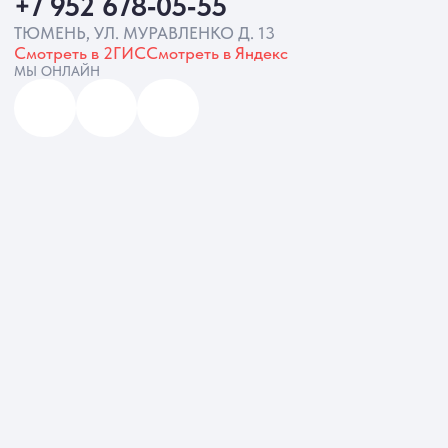
ИП Батырева Марина Александровна,
ИНН 720413822766, ОГРНИП
325723200064191
Политика обработки ПД
Согласие на обработку ПД
Политика Cookie
Согласие на рекламную рассылку
Разработка сайта