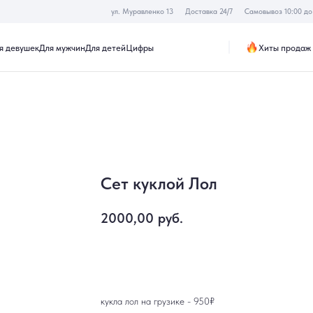
ул. Муравленко 13
Доставка 24/7
Самовывоз 10:00 до 19:30
Хиты продаж
Акции
к
Для мужчин
Для детей
Цифры
Сет куклой Лол
2000,00
руб.
Купить
кукла лол на грузике - 950₽