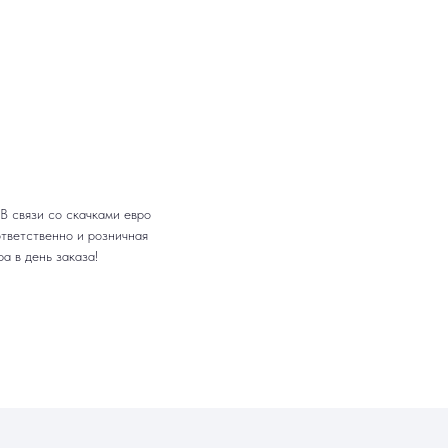
В связи со скачками евро
ответственно и розничная
а в день заказа!
МЫ ОНЛАЙН
5-55
‑55
. 13
Яндекс