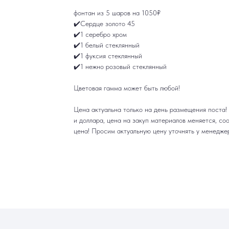
фонтан из 5 шаров на 1050₽
✔️Сердце золото 45
✔️1 серебро хром
✔️1 белый стеклянный
✔️1 фуксия стеклянный
✔️1 нежно розовый стеклянный
Цветовая гамма может быть любой!
Цена актуальна только на день размещения поста! 
и доллара, цена на закуп материалов меняется, со
цена! Просим актуальную цену уточнять у менеджер
ИНФОРМАЦИЯ
РАБОТАЕМ ЕЖЕДНЕВНО
ек
Доставка и оплата
+7 (3452) 78-0
н
Акции
+7 952 678‑05
Гарантия и возврат
Наши работы
ТЮМЕНЬ, УЛ. МУРАВЛЕНКО Д
аж
Отзывы
Смотреть в 2ГИС
Смотреть в 
Контакты