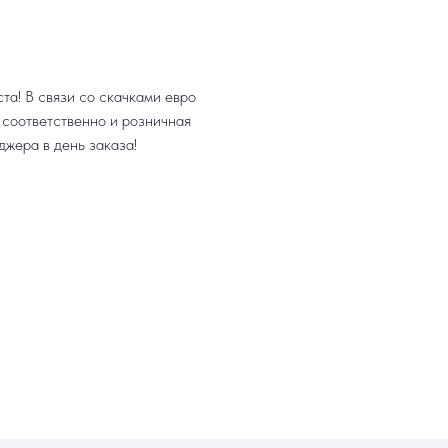
та! В связи со скачками евро
, соответственно и розничная
джера в день заказа!
МЫ ОНЛАЙН
5-55
‑55