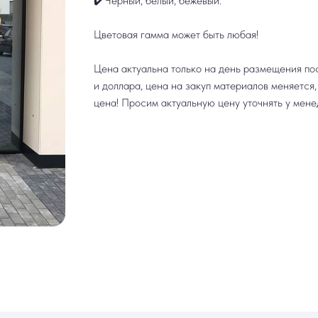
✔️Чёрный, белый, бежевый.
Цветовая гамма может быть любая!
Цена актуальна только на день размещения пос
и доллара, цена на закуп материалов меняется
цена! Просим актуальную цену уточнять у мене
ИНФОРМАЦИЯ
РАБОТАЕМ ЕЖЕДНЕВНО
ек
Доставка и оплата
+7 (3452) 78-0
н
Акции
+7 952 678‑05
Гарантия и возврат
Наши работы