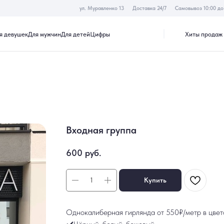
ул. Муравленко 13
Доставка 24/7
Самовывоз 10:00 до 19:30
Хиты продаж
Акции
к
Для мужчин
Для детей
Цифры
Входная группа
600
руб.
Купить
Однокалиберная гирлянда от 550₽/метр в цвет