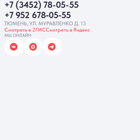
ИП Батырева Марина Александровна,
ИНН 720413822766, ОГРНИП
325723200064191
Политика обработки ПД
Согласие на обработку ПД
Политика Cookie
Согласие на рекламную рассылку
Разработка сайта