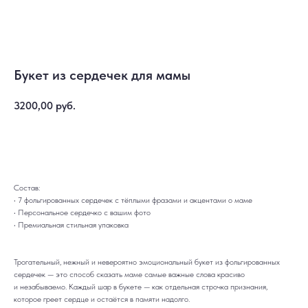
Букет из сердечек для мамы
3200,00
руб.
Купить
Состав:
• 7 фольгированных сердечек с тёплыми фразами и акцентами о маме
• Персональное сердечко с вашим фото
• Премиальная стильная упаковка
Трогательный, нежный и невероятно эмоциональный букет из фольгированных
ДОСТАВКА
САМОВЫВОЗ
Ежедневно, круглосуточно
С 10:00 до 19:30
сердечек — это способ сказать маме самые важные слова красиво
КАТАЛОГ
ИНФОРМАЦИЯ
и незабываемо. Каждый шар в букете — как отдельная строчка признания,
Для девушек
Доставка и оплата
которое греет сердце и остаётся в памяти надолго.
Для мужчин
Акции