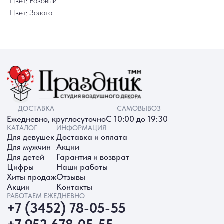
Цвет: Розовый
Цвет: Золото
ИП Батырева Марина Александровна,
ИНН 720413822766, ОГРНИП
325723200064191
Политика обработки ПД
Согласие на обработку ПД
Политика Cookie
Согласие на рекламную рассылку