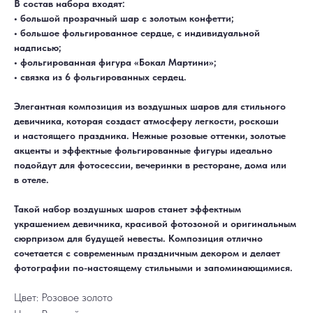
В состав набора входят:
• большой прозрачный шар с золотым конфетти;
• большое фольгированное сердце, с индивидуальной
надписью;
• фольгированная фигура «Бокал Мартини»;
• связка из 6 фольгированных сердец.
Элегантная композиция из воздушных шаров для стильного
девичника, которая создаст атмосферу легкости, роскоши
и настоящего праздника. Нежные розовые оттенки, золотые
акценты и эффектные фольгированные фигуры идеально
ДОСТАВКА
САМОВЫВОЗ
Ежедневно, круглосуточно
С 10:00 до 19:30
подойдут для фотосессии, вечеринки в ресторане, дома или
КАТАЛОГ
ИНФОРМАЦИЯ
в отеле.
Для девушек
Доставка и оплата
Для мужчин
Акции
Для детей
Гарантия и возврат
Такой набор воздушных шаров станет эффектным
Цифры
Наши работы
Хиты продаж
Отзывы
украшением девичника, красивой фотозоной и оригинальным
Акции
Контакты
сюрпризом для будущей невесты. Композиция отлично
РАБОТАЕМ ЕЖЕДНЕВНО
+7 (3452) 78-05-55
сочетается с современным праздничным декором и делает
+7 952 678‑05‑55
фотографии по-настоящему стильными и запоминающимися.
ТЮМЕНЬ, УЛ. МУРАВЛЕНКО Д. 13
Смотреть в 2ГИС
Смотреть в Яндекс
Цвет: Розовое золото
МЫ ОНЛАЙН