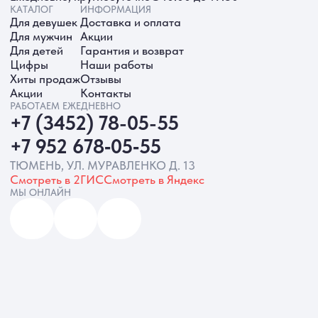
ИП Батырева Марина Александровна,
ИНН 720413822766, ОГРНИП
325723200064191
Политика обработки ПД
Согласие на обработку ПД
Политика Cookie
Согласие на рекламную рассылку
Разработка сайта