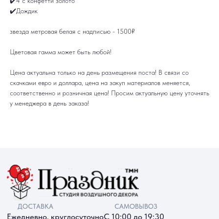
✔️4 с конфетти золото
✔️Дождик
ДОСТАВКА
САМОВЫВОЗ
Ежедневно, круглосуточно
С 10:00 до 19:30
звезда метровая белая с надписью - 1500₽
КАТАЛОГ
ИНФОРМАЦИЯ
Для девушек
Доставка и оплата
Для мужчин
Акции
Цветовая гамма может быть любой!
Для детей
Гарантия и возврат
Цифры
Наши работы
Хиты продаж
Отзывы
Цена актуальна только на день размещения поста! В связи со
Акции
Контакты
скачками евро и доллара, цена на закуп материалов меняется,
РАБОТАЕМ ЕЖЕДНЕВНО
+7 (3452) 78-05-55
соответственно и розничная цена! Просим актуальную цену уточнять
+7 952 678‑05‑55
у менеджера в день заказа!
ТЮМЕНЬ, УЛ. МУРАВЛЕНКО Д. 13
Смотреть в 2ГИС
Смотреть в Яндекс
МЫ ОНЛАЙН