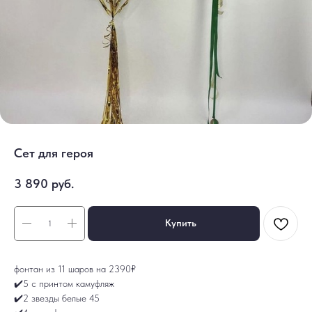
Сет для героя
3 890
руб.
Купить
фонтан из 11 шаров на 2390₽
✔️5 с принтом камуфляж
✔️2 звезды белые 45