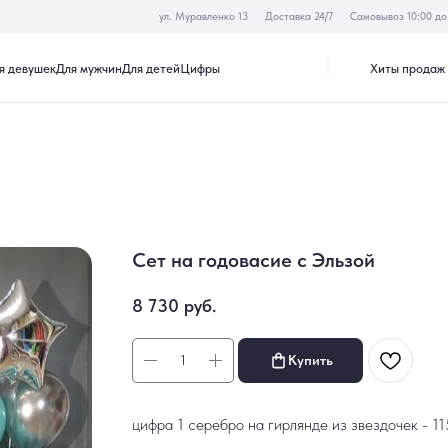
ул. Муравленко 13
Доставка 24/7
Самовывоз 10:00 до 19:30
Хиты продаж
Акции
к
Для мужчин
Для детей
Цифры
Сет на годовасие с Эльзой
8 730
руб.
Купить
цифра 1 серебро на гирлянде из звездочек - 1