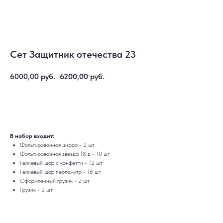
Сет Защитник отечества 23
6000,00
руб.
6200,00
руб.
Купить
В набор входит:
ДОСТАВКА
САМОВЫВОЗ
Фольгированная цифра - 2 шт
Ежедневно, круглосуточно
С 10:00 до 19:30
Фольгированная звезда 18 д - 10 шт
КАТАЛОГ
ИНФОРМАЦИЯ
Для девушек
Доставка и оплата
Гелиевый шар с конфетти - 12 шт
Для мужчин
Акции
Гелиевый шар перламутр - 16 шт
Для детей
Гарантия и возврат
Оформленный грузик - 2 шт
Цифры
Наши работы
Грузик - 2 шт
Хиты продаж
Отзывы
Акции
Контакты
РАБОТАЕМ ЕЖЕДНЕВНО
+7 (3452) 78-05-55