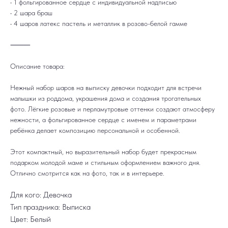
• 1 фольгированное сердце с индивидуальной надписью
• 2 шара браш
• 4 шаров латекс пастель и металлик в розово-белой гамме
⸻
Описание товара:
Нежный набор шаров на выписку девочки подходит для встречи
малышки из роддома, украшения дома и создания трогательных
ДОСТАВКА
САМОВЫВОЗ
фото. Лёгкие розовые и перламутровые оттенки создают атмосферу
Ежедневно, круглосуточно
С 10:00 до 19:30
нежности, а фольгированное сердце с именем и параметрами
КАТАЛОГ
ИНФОРМАЦИЯ
Для девушек
Доставка и оплата
ребёнка делает композицию персональной и особенной.
Для мужчин
Акции
Для детей
Гарантия и возврат
Цифры
Наши работы
Этот компактный, но выразительный набор будет прекрасным
Хиты продаж
Отзывы
Акции
Контакты
подарком молодой маме и стильным оформлением важного дня.
РАБОТАЕМ ЕЖЕДНЕВНО
Отлично смотрится как на фото, так и в интерьере.
+7 (3452) 78-05-55
+7 952 678‑05‑55
Для кого: Девочка
ТЮМЕНЬ, УЛ. МУРАВЛЕНКО Д. 13
Тип праздника: Выписка
Смотреть в 2ГИС
Смотреть в Яндекс
МЫ ОНЛАЙН
Цвет: Белый