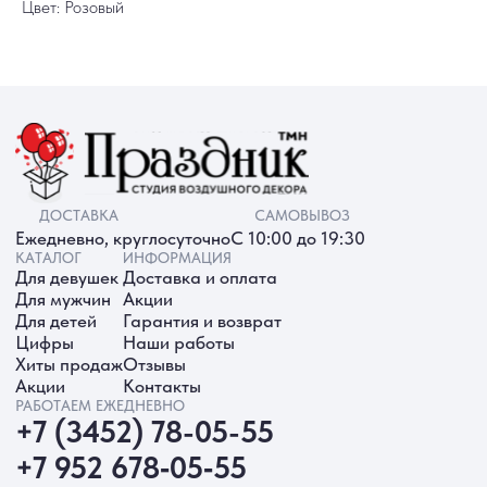
Цвет: Розовый
ИП Батырева Марина Александровна,
ИНН 720413822766, ОГРНИП
325723200064191
Политика обработки ПД
Согласие на обработку ПД
Политика Cookie
Согласие на рекламную рассылку
Разработка сайта