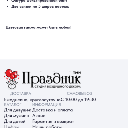
Фигура фольгированная бант
КАТАЛОГ
ИНФОРМАЦИЯ
Для девушек
Доставка и оплата
Две связки по 5 шаров пастель
Для мужчин
Акции
Для детей
Гарантия и возврат
Цифры
Наши работы
Хиты продаж
Отзывы
Акции
Контакты
Цветовая гамма может быть любая!
РАБОТАЕМ ЕЖЕДНЕВНО
+7 (3452) 78-05-55
+7 952 678‑05‑55
ТЮМЕНЬ, УЛ. МУРАВЛЕНКО Д. 13
Смотреть в 2ГИС
Смотреть в Яндекс
МЫ ОНЛАЙН