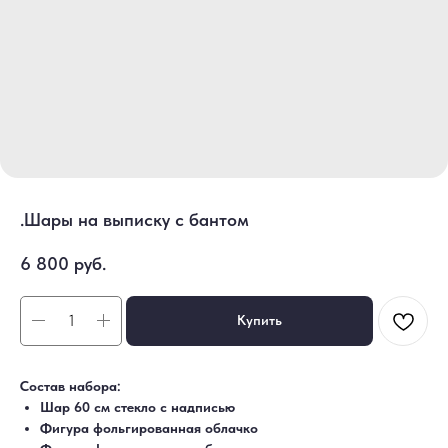
.Шары на выписку с бантом
6 800
руб.
Купить
Состав набора:
Шар 60 см стекло с надписью
ДОСТАВКА
САМОВЫВОЗ
Фигура фольгированная облачко
Ежедневно, круглосуточно
С 10:00 до 19:30