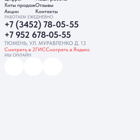
ИП Батырева Марина Александровна,
ИНН 720413822766, ОГРНИП
325723200064191
Политика обработки ПД
Согласие на обработку ПД
Политика Cookie
Согласие на рекламную рассылку
Разработка сайта