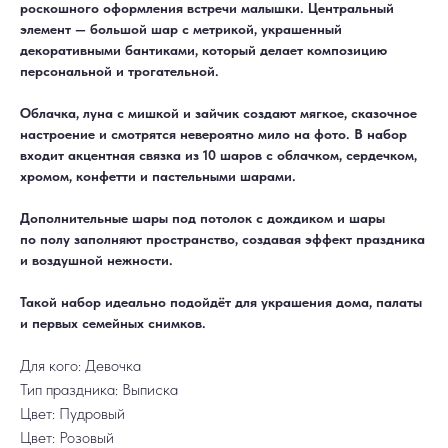
роскошного оформления встречи малышки. Центральный
элемент — большой шар с метрикой, украшенный
декоративными бантиками, который делает композицию
персональной и трогательной.
ДОСТАВКА
САМОВЫВОЗ
Облачка, луна с мишкой и зайчик создают мягкое, сказочное
Ежедневно, круглосуточно
С 10:00 до 19:30
КАТАЛОГ
ИНФОРМАЦИЯ
настроение и смотрятся невероятно мило на фото. В набор
Для девушек
Доставка и оплата
входит акцентная связка из 10 шаров с облачком, сердечком,
Для мужчин
Акции
Для детей
Гарантия и возврат
хромом, конфетти и пастельными шарами.
Цифры
Наши работы
Хиты продаж
Отзывы
Акции
Контакты
Дополнительные шары под потолок с дождиком и шары
РАБОТАЕМ ЕЖЕДНЕВНО
+7 (3452) 78-05-55
по полу заполняют пространство, создавая эффект праздника
и воздушной нежности.
+7 952 678‑05‑55
ТЮМЕНЬ, УЛ. МУРАВЛЕНКО Д. 13
Смотреть в 2ГИС
Смотреть в Яндекс
Такой набор идеально подойдёт для украшения дома, палаты
МЫ ОНЛАЙН
и первых семейных снимков.
Для кого: Девочка
Тип праздника: Выписка
Цвет: Пудровый
Цвет: Розовый