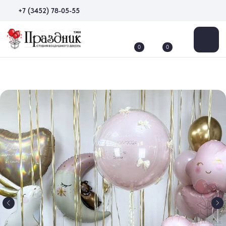
+7 (3452) 78-05-55
0
0