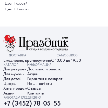
Цвет: Розовый
Цвет: Шампань
ИП Батырева Марина Александровна,
ИНН 720413822766, ОГРНИП
325723200064191
Политика обработки ПД
Согласие на обработку ПД
Политика Cookie
Согласие на рекламную рассылку
Разработка сайта