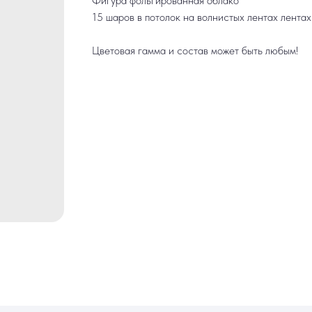
Фигура фольгированная облако
15 шаров в потолок на волнистых лентах лентах
Цветовая гамма и состав может быть любым!
ИНФОРМАЦИЯ
РАБОТАЕМ ЕЖЕДНЕВНО
ек
Доставка и оплата
+7 (3452) 78-0
н
Акции
+7 952 678‑05
Гарантия и возврат
Наши работы