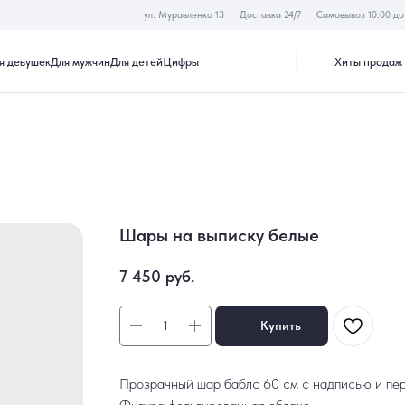
ул. Муравленко 13
Доставка 24/7
Самовывоз 10:00 до 19:30
Хиты продаж
Акции
к
Для мужчин
Для детей
Цифры
Шары на выписку белые
7 450
руб.
Купить
Прозрачный шар баблс 60 см с надписью и пе