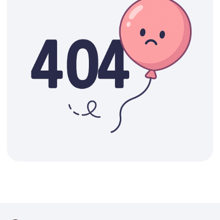
ДОСТАВКА
САМОВЫВОЗ
Ежедневно, круглосуточно
С 10:00 до 19:30
КАТАЛОГ
ИНФОРМАЦИЯ
Для девушек
Доставка и оплата
Для мужчин
Акции
Для детей
Гарантия и возврат
Цифры
Наши работы
Хиты продаж
Отзывы
Акции
Контакты
РАБОТАЕМ ЕЖЕДНЕВНО
+7 (3452) 78-05-55
+7 952 678‑05‑55
ТЮМЕНЬ, УЛ. МУРАВЛЕНКО Д. 13