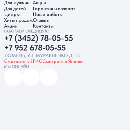
ИП Батырева Марина Александровна,
ИНН 720413822766, ОГРНИП
325723200064191
Политика обработки ПД
Согласие на обработку ПД
Политика Cookie
Согласие на рекламную рассылку
Разработка сайта