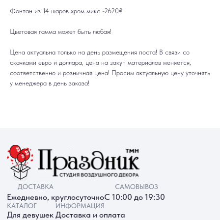
ДОСТАВКА
САМОВЫВОЗ
Фонтан из 14 шаров хром микс -2620₽
Ежедневно, круглосуточно
С 10:00 до 19:30
КАТАЛОГ
ИНФОРМАЦИЯ
Для девушек
Доставка и оплата
Цветовая гамма может быть любая!
Для мужчин
Акции
Для детей
Гарантия и возврат
Цифры
Наши работы
Цена актуальна только на день размещения поста! В связи со
Хиты продаж
Отзывы
скачками евро и доллара, цена на закуп материалов меняется,
Акции
Контакты
РАБОТАЕМ ЕЖЕДНЕВНО
соответственно и розничная цена! Просим актуальную цену уточнять
+7 (3452) 78-05-55
у менеджера в день заказа!
+7 952 678‑05‑55
ТЮМЕНЬ, УЛ. МУРАВЛЕНКО Д. 13
Смотреть в 2ГИС
Смотреть в Яндекс
МЫ ОНЛАЙН