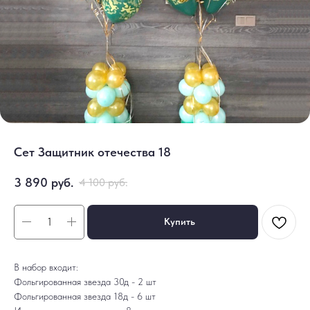
Сет Защитник отечества 18
3 890
руб.
4 100
руб.
Купить
ДОСТАВКА
САМОВЫВОЗ
Ежедневно, круглосуточно
С 10:00 до 19:30
В набор входит:
КАТАЛОГ
ИНФОРМАЦИЯ
Для девушек
Доставка и оплата
Фольгированная звезда 30д - 2 шт
Для мужчин
Акции
Фольгированная звезда 18д - 6 шт
Для детей
Гарантия и возврат
Цифры
Наши работы