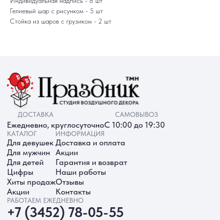
Индивидуальная надпись - 8 шт
Хиты продаж
Отзывы
Гелиевый шар с рисунком - 5 шт
Акции
Контакты
РАБОТАЕМ ЕЖЕДНЕВНО
Стойка из шаров с грузиком - 2 шт
+7 (3452) 78-05-55
+7 952 678‑05‑55
ТЮМЕНЬ, УЛ. МУРАВЛЕНКО Д. 13
Смотреть в 2ГИС
Смотреть в Яндекс
МЫ ОНЛАЙН