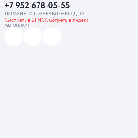
ИП Батырева Марина Александровна,
ИНН 720413822766, ОГРНИП
325723200064191
Политика обработки ПД
Согласие на обработку ПД
Политика Cookie
Согласие на рекламную рассылку
Разработка сайта