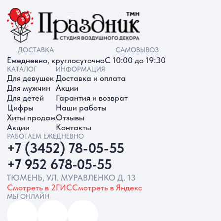
ИП Батырева Марина Александровна,
ИНН 720413822766, ОГРНИП
325723200064191
Политика обработки ПД
Согласие на обработку ПД
Политика Cookie
Согласие на рекламную рассылку
Разработка сайта