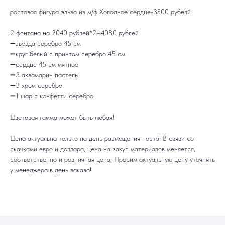
ростовая фигура эльза из м/ф Холодное сердце-3500 рубелй
2 фонтана на 2040 рублей*2=4080 рублей
➖звезда серебро 45 см
➖круг белый с принтом серебро 45 см
➖сердце 45 см мятное
ДОСТАВКА
САМОВЫВОЗ
➖3 аквамарин пастель
Ежедневно, круглосуточно
С 10:00 до 19:30
КАТАЛОГ
ИНФОРМАЦИЯ
➖3 хром серебро
Для девушек
Доставка и оплата
➖1 шар с конфетти серебро
Для мужчин
Акции
Для детей
Гарантия и возврат
Цифры
Наши работы
Цветовая гамма может быть любая!
Хиты продаж
Отзывы
Акции
Контакты
РАБОТАЕМ ЕЖЕДНЕВНО
+7 (3452) 78-05-55
Цена актуальна только на день размещения поста! В связи со
скачками евро и доллара, цена на закуп материалов меняется,
+7 952 678‑05‑55
соответственно и розничная цена! Просим актуальную цену уточнять
ТЮМЕНЬ, УЛ. МУРАВЛЕНКО Д. 13
Смотреть в 2ГИС
Смотреть в Яндекс
у менеджера в день заказа!
МЫ ОНЛАЙН