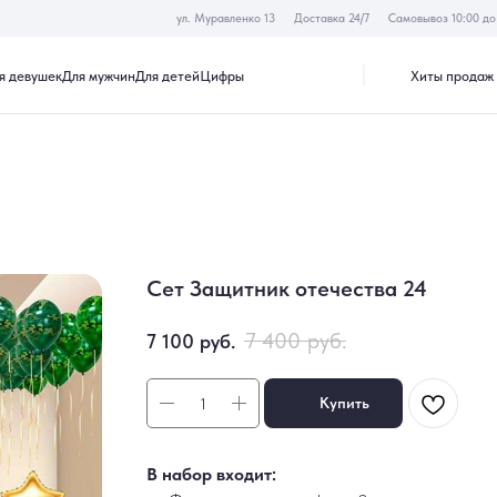
ул. Муравленко 13
Доставка 24/7
Самовывоз 10:00 до 19:30
Хиты продаж
Акции
к
Для мужчин
Для детей
Цифры
Сет Защитник отечества 24
7 400
руб.
7 100
руб.
Купить
В набор входит: