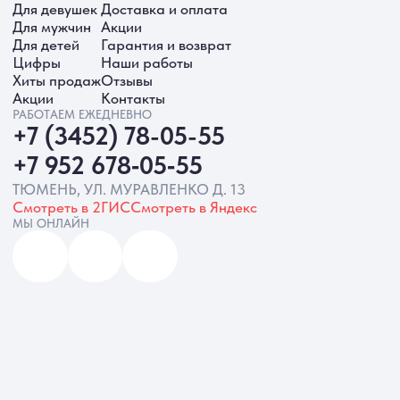
ИП Батырева Марина Александровна,
ИНН 720413822766, ОГРНИП
325723200064191
Политика обработки ПД
Согласие на обработку ПД
Политика Cookie
Согласие на рекламную рассылку
Разработка сайта