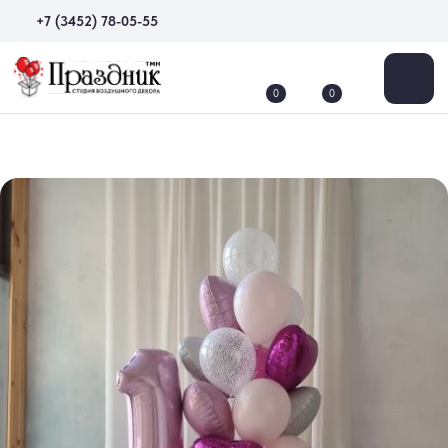
+7 (3452) 78-05-55
0
0