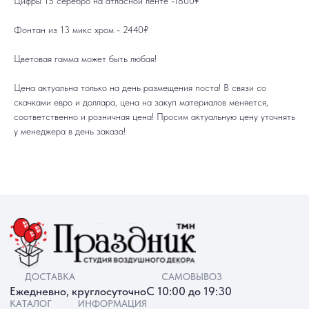
Цифры 15 серебро на атласной ленте -1800₽
ДОСТАВКА
САМОВЫВОЗ
Фонтан из 13 микс хром - 2440₽
Ежедневно, круглосуточно
С 10:00 до 19:30
КАТАЛОГ
ИНФОРМАЦИЯ
Для девушек
Доставка и оплата
Цветовая гамма может быть любая!
Для мужчин
Акции
Для детей
Гарантия и возврат
Цифры
Наши работы
Цена актуальна только на день размещения поста! В связи со
Хиты продаж
Отзывы
Акции
Контакты
скачками евро и доллара, цена на закуп материалов меняется,
РАБОТАЕМ ЕЖЕДНЕВНО
+7 (3452) 78-05-55
соответственно и розничная цена! Просим актуальную цену уточнять
у менеджера в день заказа!
+7 952 678‑05‑55
ТЮМЕНЬ, УЛ. МУРАВЛЕНКО Д. 13
Смотреть в 2ГИС
Смотреть в Яндекс
МЫ ОНЛАЙН