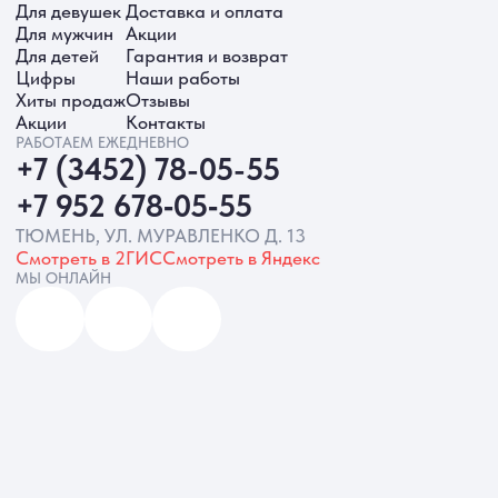
ИП Батырева Марина Александровна,
ИНН 720413822766, ОГРНИП
325723200064191
Политика обработки ПД
Согласие на обработку ПД
Политика Cookie
Согласие на рекламную рассылку
Разработка сайта