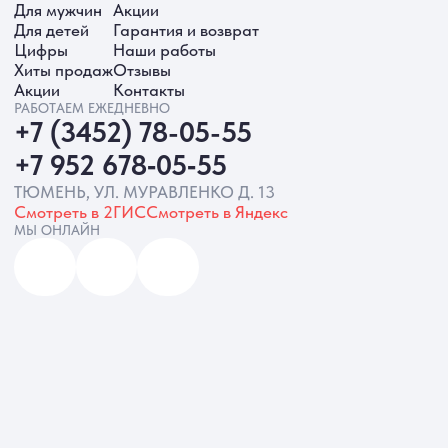
ИП Батырева Марина Александровна,
ИНН 720413822766, ОГРНИП
325723200064191
Политика обработки ПД
Согласие на обработку ПД
Политика Cookie
Согласие на рекламную рассылку
Разработка сайта