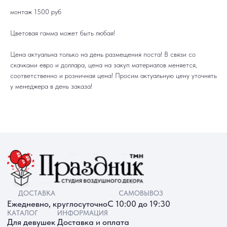
ДОСТАВКА
САМОВЫВОЗ
монтаж 1500 руб
Ежедневно, круглосуточно
С 10:00 до 19:30
КАТАЛОГ
ИНФОРМАЦИЯ
Для девушек
Доставка и оплата
Цветовая гамма может быть любая!
Для мужчин
Акции
Для детей
Гарантия и возврат
Цифры
Наши работы
Цена актуальна только на день размещения поста! В связи со
Хиты продаж
Отзывы
скачками евро и доллара, цена на закуп материалов меняется,
Акции
Контакты
РАБОТАЕМ ЕЖЕДНЕВНО
соответственно и розничная цена! Просим актуальную цену уточнять
+7 (3452) 78-05-55
у менеджера в день заказа!
+7 952 678‑05‑55
ТЮМЕНЬ, УЛ. МУРАВЛЕНКО Д. 13
Смотреть в 2ГИС
Смотреть в Яндекс
МЫ ОНЛАЙН