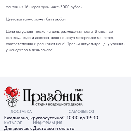
ДОСТАВКА
САМОВЫВОЗ
фонтан из 16 шаров хром микс-3000 рублей
Ежедневно, круглосуточно
С 10:00 до 19:30
КАТАЛОГ
ИНФОРМАЦИЯ
Для девушек
Доставка и оплата
Цветовая гамма может быть любая!
Для мужчин
Акции
Для детей
Гарантия и возврат
Цифры
Наши работы
Цена актуальна только на день размещения поста! В связи со
Хиты продаж
Отзывы
скачками евро и доллара, цена на закуп материалов меняется,
Акции
Контакты
РАБОТАЕМ ЕЖЕДНЕВНО
соответственно и розничная цена! Просим актуальную цену уточнять
+7 (3452) 78-05-55
у менеджера в день заказа!
+7 952 678‑05‑55
ТЮМЕНЬ, УЛ. МУРАВЛЕНКО Д. 13
Смотреть в 2ГИС
Смотреть в Яндекс
МЫ ОНЛАЙН