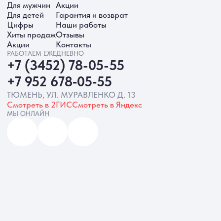
ИП Батырева Марина Александровна,
ИНН 720413822766, ОГРНИП
325723200064191
Политика обработки ПД
Согласие на обработку ПД
Политика Cookie
Согласие на рекламную рассылку
Разработка сайта