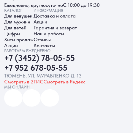
ИП Батырева Марина Александровна,
ИНН 720413822766, ОГРНИП
325723200064191
Политика обработки ПД
Согласие на обработку ПД
Политика Cookie
Согласие на рекламную рассылку
Разработка сайта