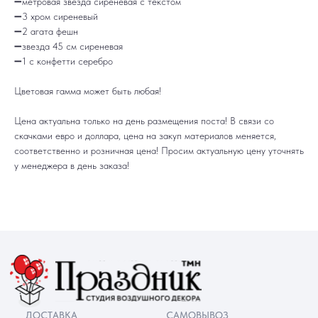
➖метровая звезда сиреневая с текстом
➖3 хром сиреневый
➖2 агата фешн
ДОСТАВКА
САМОВЫВОЗ
➖звезда 45 см сиреневая
Ежедневно, круглосуточно
С 10:00 до 19:30
➖1 с конфетти серебро
КАТАЛОГ
ИНФОРМАЦИЯ
Для девушек
Доставка и оплата
Для мужчин
Акции
Цветовая гамма может быть любая!
Для детей
Гарантия и возврат
Цифры
Наши работы
Хиты продаж
Отзывы
Цена актуальна только на день размещения поста! В связи со
Акции
Контакты
РАБОТАЕМ ЕЖЕДНЕВНО
скачками евро и доллара, цена на закуп материалов меняется,
+7 (3452) 78-05-55
соответственно и розничная цена! Просим актуальную цену уточнять
+7 952 678‑05‑55
у менеджера в день заказа!
ТЮМЕНЬ, УЛ. МУРАВЛЕНКО Д. 13
Смотреть в 2ГИС
Смотреть в Яндекс
МЫ ОНЛАЙН