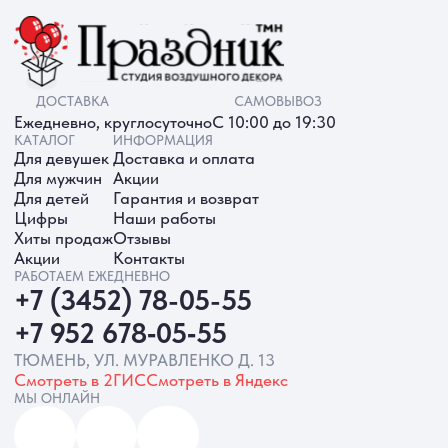
ИП Батырева Марина Александровна,
ИНН 720413822766, ОГРНИП
325723200064191
Политика обработки ПД
Согласие на обработку ПД
Политика Cookie
Согласие на рекламную рассылку
Разработка сайта