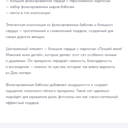
— большое фольгированное сердце с персональной надписью
— набор фольгированных шаров-бабочек
— ленты в тон композиции
Элегантная композиция из фольгированных бабочек и большого
сердца — трогательный и символичный подарок, созданный для
самых дорогих женщин.
ДОСТАВКА
САМОВЫВОЗ
Ежедневно, круглосуточно
С 10:00 до 19:30
КАТАЛОГ
ИНФОРМАЦИЯ
Центральный элемент — большое сердце с надписью «Лучшей жене!
Для девушек
Доставка и оплата
Мамочке моих детей», которое делает этот сет особенно личным
Для мужчин
Акции
Для детей
Гарантия и возврат
и душевным. Он прекрасно передаёт нежность, благодарность
Цифры
Наши работы
и восхищение — именно те чувства, которые так важно выразить
Хиты продаж
Отзывы
Акции
Контакты
ко Дню матери.
РАБОТАЕМ ЕЖЕДНЕВНО
+7 (3452) 78-05-55
Фольгированные бабочки добавляют воздушности и создают
+7 952 678‑05‑55
ощущение сказочного лёгкого праздника. Такой сет идеально
ТЮМЕНЬ, УЛ. МУРАВЛЕНКО Д. 13
Смотреть в 2ГИС
Смотреть в Яндекс
подойдёт для украшения дома, фотозоны или как самостоятельный
МЫ ОНЛАЙН
эффектный подарок.