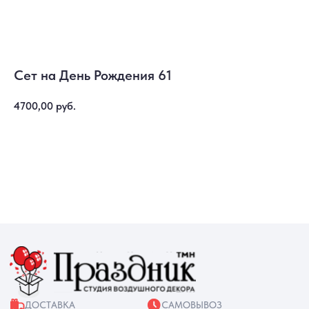
Сет на День Рождения 61
4700,00
руб.
ДОСТАВКА
САМОВЫВОЗ
Ежедневно, круглосуточно
С 10:00 до 19:30
Купить
КАТАЛОГ
ИНФОРМАЦИЯ
Для девушек
Доставка и оплата
Для мужчин
Акции
Для детей
Гарантия и возврат
Цифры
Наши работы
Хиты продаж
Отзывы
Акции
Контакты
РАБОТАЕМ ЕЖЕДНЕВНО
+7 (3452) 78-05-55
+7 952 678‑05‑55
ТЮМЕНЬ, УЛ. МУРАВЛЕНКО Д. 13
Смотреть в 2ГИС
Смотреть в Яндекс
МЫ ОНЛАЙН