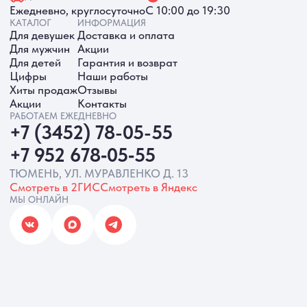
ИП Батырева Марина Александровна,
ИНН 720413822766, ОГРНИП
325723200064191
Политика обработки ПД
Согласие на обработку ПД
Политика Cookie
Согласие на рекламную рассылку
Разработка сайта