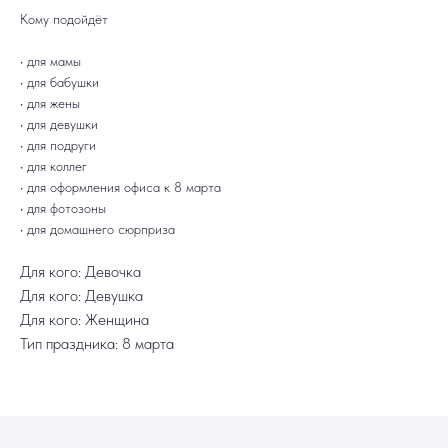
Ежедневно, круглосуточно
С 10:00 до 19:30
Кому подойдёт
КАТАЛОГ
ИНФОРМАЦИЯ
Для девушек
Доставка и оплата
Для мужчин
Акции
• для мамы
Для детей
Гарантия и возврат
• для бабушки
Цифры
Наши работы
Хиты продаж
Отзывы
• для жены
Акции
Контакты
• для девушки
РАБОТАЕМ ЕЖЕДНЕВНО
+7 (3452) 78-05-55
• для подруги
+7 952 678‑05‑55
• для коллег
ТЮМЕНЬ, УЛ. МУРАВЛЕНКО Д. 13
• для оформления офиса к 8 марта
Смотреть в 2ГИС
Смотреть в Яндекс
• для фотозоны
МЫ ОНЛАЙН
• для домашнего сюрприза
Для кого: Девочка
Для кого: Девушка
Для кого: Женщина
Тип праздника: 8 марта