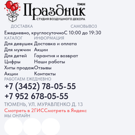
ИП Батырева Марина Александровна,
ИНН 720413822766, ОГРНИП
325723200064191
Политика обработки ПД
Согласие на обработку ПД
Политика Cookie
Согласие на рекламную рассылку
Разработка сайта