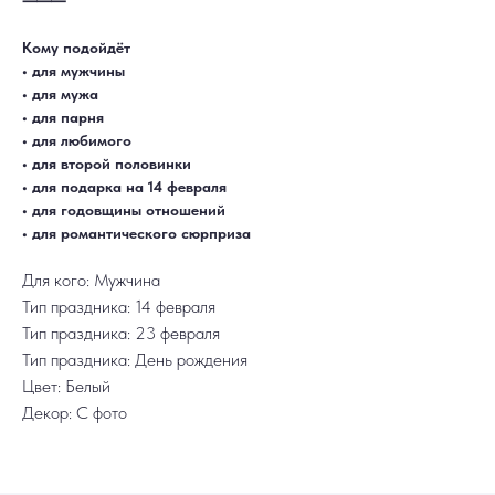
⸻
ДОСТАВКА
САМОВЫВОЗ
Ежедневно, круглосуточно
С 10:00 до 19:30
Кому подойдёт
КАТАЛОГ
ИНФОРМАЦИЯ
Для девушек
Доставка и оплата
• для мужчины
Для мужчин
Акции
• для мужа
Для детей
Гарантия и возврат
Цифры
Наши работы
• для парня
Хиты продаж
Отзывы
• для любимого
Акции
Контакты
РАБОТАЕМ ЕЖЕДНЕВНО
• для второй половинки
+7 (3452) 78-05-55
• для подарка на 14 февраля
+7 952 678‑05‑55
• для годовщины отношений
ТЮМЕНЬ, УЛ. МУРАВЛЕНКО Д. 13
• для романтического сюрприза
Смотреть в 2ГИС
Смотреть в Яндекс
МЫ ОНЛАЙН
Для кого: Мужчина
Тип праздника: 14 февраля
Тип праздника: 23 февраля
Тип праздника: День рождения
Цвет: Белый
Декор: С фото