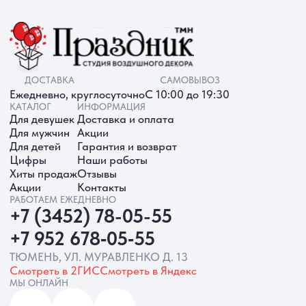
ИП Батырева Марина Александровна,
ИНН 720413822766, ОГРНИП
325723200064191
Политика обработки ПД
Согласие на обработку ПД
Политика Cookie
Согласие на рекламную рассылку
Разработка сайта