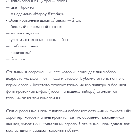
• Фольгированная цифра — любая
— цвет: бронза
— с надписью «Happy Birthday»
• Фольгированные шары «Лапка» — 2 шт.
— бежевый и кремовый оттенки
— милые следочки
• Букет из латексных шаров — 5 шт.
— глубокий синий
— коричневый
— бежевый
Стильный и современный сет, который подойдёт для любого
возраста малыша — от 1 года и старше. Глубокие оттенки синего,
коричневого и бежевого создают гармоничную палитру, а большая
фольгированная цифра (любая по вашему выбору) становится
главным акцентом композиции.
ДОСТАВКА
САМОВЫВОЗ
Ежедневно, круглосуточно
С 10:00 до 19:30
КАТАЛОГ
ИНФОРМАЦИЯ
Для девушек
Доставка и оплата
Фольгированные шары с лапками добавляют сету милый «животный»
Для мужчин
Акции
характер, который очень нравится детям, особенно поклонникам
Для детей
Гарантия и возврат
Цифры
Наши работы
щенков, животных и мультяшных героев. Латексные шары дополняют
Хиты продаж
Отзывы
композицию и создают красивый объём.
Акции
Контакты
РАБОТАЕМ ЕЖЕДНЕВНО