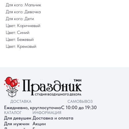
+7 (3452) 78-05-55
Для кого: Мальчик
+7 952 678‑05‑55
Для кого: Девочка
ТЮМЕНЬ, УЛ. МУРАВЛЕНКО Д. 13
Для кого: Дети
Смотреть в 2ГИС
Смотреть в Яндекс
МЫ ОНЛАЙН
Цвет: Коричневый
Цвет: Синий
Цвет: Бежевый
Цвет: Кремовый
ИП Батырева Марина Александровна,