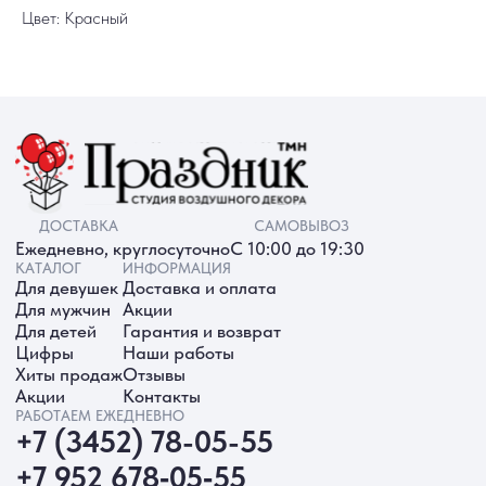
Цвет: Красный
ИП Батырева Марина Александровна,
ИНН 720413822766, ОГРНИП
325723200064191
Политика обработки ПД
Согласие на обработку ПД
Политика Cookie
Согласие на рекламную рассылку
Разработка сайта