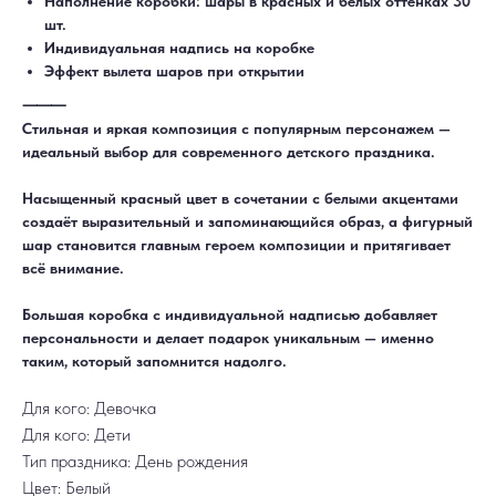
Наполнение коробки: шары в красных и белых оттенках 30
шт.
Индивидуальная надпись на коробке
Эффект вылета шаров при открытии
⸻
Стильная и яркая композиция с популярным персонажем —
идеальный выбор для современного детского праздника.
Насыщенный красный цвет в сочетании с белыми акцентами
создаёт выразительный и запоминающийся образ, а фигурный
ДОСТАВКА
САМОВЫВОЗ
шар становится главным героем композиции и притягивает
Ежедневно, круглосуточно
С 10:00 до 19:30
всё внимание.
КАТАЛОГ
ИНФОРМАЦИЯ
Для девушек
Доставка и оплата
Для мужчин
Акции
Для детей
Гарантия и возврат
Большая коробка с индивидуальной надписью добавляет
Цифры
Наши работы
персональности и делает подарок уникальным — именно
Хиты продаж
Отзывы
Акции
Контакты
таким, который запомнится надолго.
РАБОТАЕМ ЕЖЕДНЕВНО
+7 (3452) 78-05-55
Для кого: Девочка
+7 952 678‑05‑55
Для кого: Дети
ТЮМЕНЬ, УЛ. МУРАВЛЕНКО Д. 13
Смотреть в 2ГИС
Смотреть в Яндекс
Тип праздника: День рождения
МЫ ОНЛАЙН
Цвет: Белый