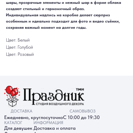
шары, прозрачные элементы и нежный шар в форме облака
РАБОТАЕМ ЕЖЕДНЕВНО
+7 (3452) 78-05-55
создают стильный и гармоничный образ.
+7 952 678‑05‑55
Индивидуальная надпись на коробке делает сюрприз
ТЮМЕНЬ, УЛ. МУРАВЛЕНКО Д. 13
особенным и идеально подходит для фото и видео съёмки,
Смотреть в 2ГИС
Смотреть в Яндекс
сохраняя важный момент на долгие годы.
МЫ ОНЛАЙН
Цвет: Белый
Цвет: Голубой
Цвет: Розовый