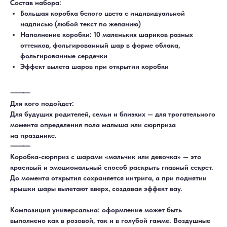
Состав набора:
Большая коробка белого цвета с индивидуальной
надписью (любой текст по желанию)
Наполнение коробки: 10 маленьких шариков разных
оттенков, фольгированный шар в форме облака,
фольгированные сердечки
Эффект вылета шаров при открытии коробки
⸻
Для кого подойдет:
Для будущих родителей, семьи и близких — для трогательного
момента определения пола малыша или сюрприза
на празднике.
⸻
Коробка-сюрприз с шарами «мальчик или девочка» — это
красивый и эмоциональный способ раскрыть главный секрет.
ДОСТАВКА
САМОВЫВОЗ
Ежедневно, круглосуточно
С 10:00 до 19:30
До момента открытия сохраняется интрига, а при поднятии
КАТАЛОГ
ИНФОРМАЦИЯ
крышки шары вылетают вверх, создавая эффект вау.
Для девушек
Доставка и оплата
Для мужчин
Акции
Для детей
Гарантия и возврат
Композиция универсальна: оформление может быть
Цифры
Наши работы
Хиты продаж
Отзывы
выполнено как в розовой, так и в голубой гамме. Воздушные
Акции
Контакты