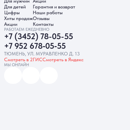
ИП Батырева Марина Александровна,
ИНН 720413822766, ОГРНИП
325723200064191
Политика обработки ПД
Согласие на обработку ПД
Политика Cookie
Согласие на рекламную рассылку
Разработка сайта