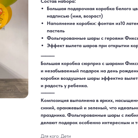
Состав набора:
Большая подарочная коробка белого цв
надписью (имя, возраст)
Наполнение коробки: фонтан из10 лат
пастель
Фольгированные шары с героями Фикси
Эффект вылета шаров при открытии ко
⸻
Большая коробка сюрприз с шарами Фикси
и незабываемый подарок на день рождени
коробки воздушные шары эффектно вылета
и радость у ребенка.
⸻
Композиция выполнена в ярких, насыщенн
синий, оранжевый и зеленый, что идеальн
праздника. Фольгированные шары с люб
делают подарок особенно интересным и 
Для кого: Дети