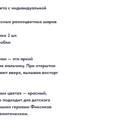
ета с индивидуальной
ексных разноцветных шаров
ки 2 шт.
робки
ки — это яркий
я мальчику. При открытии
ют вверх, вызывая восторг
ых цветах — красный,
о подходит для детского
имыми героями Фиксиков
тематическим.