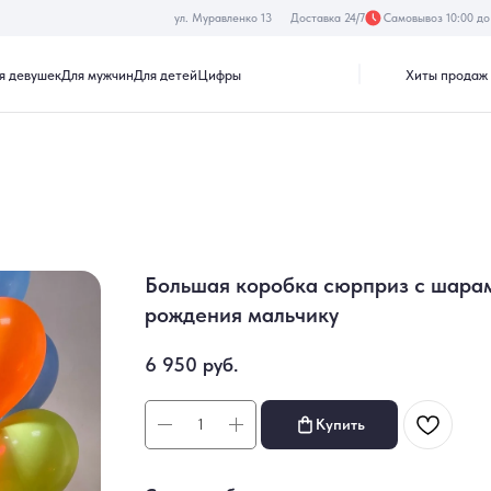
ул. Муравленко 13
Доставка 24/7
Самовывоз 10:00 до 19:30
Хиты продаж
Акции
к
Для мужчин
Для детей
Цифры
Большая коробка сюрприз с шара
рождения мальчику
6 950
руб.
Купить