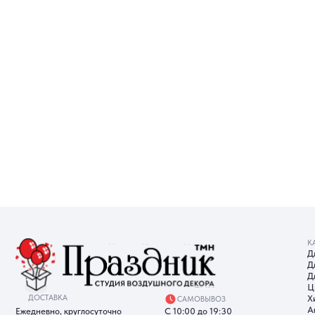
КАТАЛОГ
Для девуш
Для мужчи
Для детей
Цифры
ДОСТАВКА
Хиты прод
САМОВЫВОЗ
Акции
Ежедневно, круглосуточно
С 10:00 до 19:30
ИП Батырева Марина
Александровна, ИНН 720413822766,