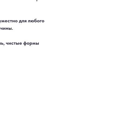
 уместно для любого
жчины.
ль, чистые формы
МЫ ОНЛАЙН
5-55
‑55
. 13
Яндекс