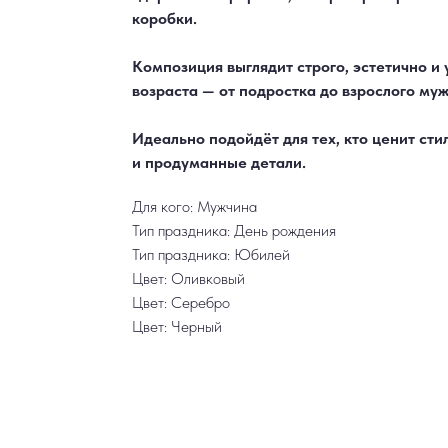
коробки.
Композиция выглядит строго, эстетично и
возраста — от подростка до взрослого му
Идеально подойдёт для тех, кто ценит сти
и продуманные детали.
Для кого: Мужчина
Тип праздника: День рождения
Тип праздника: Юбилей
Цвет: Оливковый
Цвет: Серебро
Цвет: Черный
ИНФОРМАЦИЯ
РАБОТАЕМ ЕЖЕДНЕВНО
ек
Доставка и оплата
+7 (3452) 78-0
н
Акции
+7 952 678‑05
Гарантия и возврат
Наши работы
ТЮМЕНЬ, УЛ. МУРАВЛЕНКО Д
аж
Отзывы
Смотреть в 2ГИС
Смотреть в 
Контакты