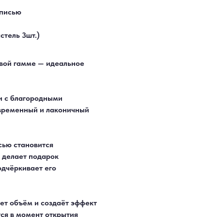
дписью
стель 3шт.)
вой гамме — идеальное
и с благородными
овременный и лаконичный
сью становится
 делает подарок
дчёркивает его
ет объём и создаёт эффект
ся в момент открытия