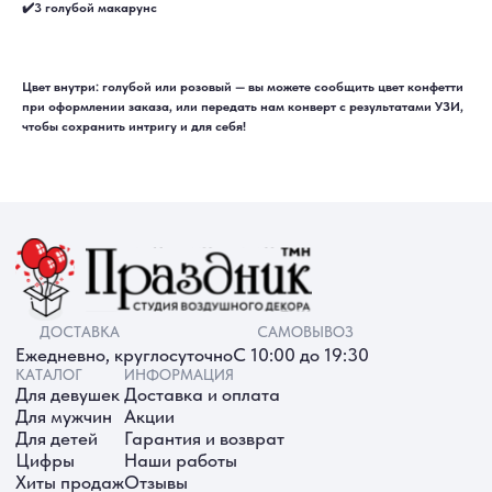
Для девушек
Доставка и оплата
✔️3 голубой макарунс
Для мужчин
Акции
Для детей
Гарантия и возврат
Цифры
Наши работы
Хиты продаж
Отзывы
Акции
Контакты
Цвет внутри: голубой или розовый — вы можете сообщить цвет конфетти
РАБОТАЕМ ЕЖЕДНЕВНО
при оформлении заказа, или передать нам конверт с результатами УЗИ,
+7 (3452) 78-05-55
чтобы сохранить интригу и для себя!
+7 952 678‑05‑55
ТЮМЕНЬ, УЛ. МУРАВЛЕНКО Д. 13
Смотреть в 2ГИС
Смотреть в Яндекс
МЫ ОНЛАЙН