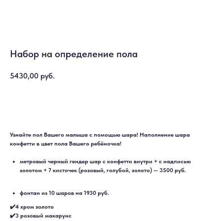
Набор на определение пола
5430,00
руб.
Купить
Узнайте пол Вашего малыша с помощью шара! Наполнение шара
конфетти в цвет пола Вашего ребёночка!
метровый черный гендер шар с конфетти внутри + с надписью
золотом + 7 кисточек (розовый, голубой, золото) — 3500 руб.
фонтан из 10 шаров на 1930 руб.
ДОСТАВКА
САМОВЫВОЗ
✔️4 хром золото
Ежедневно, круглосуточно
С 10:00 до 19:30
✔️3 розовый макарунс
КАТАЛОГ
ИНФОРМАЦИЯ