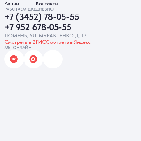
ИП Батырева Марина Александровна,
ИНН 720413822766, ОГРНИП
325723200064191
Политика обработки ПД
Согласие на обработку ПД
Политика Cookie
Согласие на рекламную рассылку
Разработка сайта