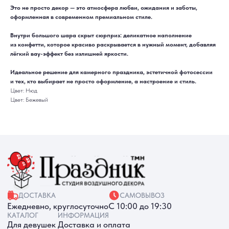
Это не просто декор — это атмосфера любви, ожидания и заботы,
ДОСТАВКА
САМОВЫВОЗ
Ежедневно, круглосуточно
С 10:00 до 19:30
оформленная в современном премиальном стиле.
КАТАЛОГ
ИНФОРМАЦИЯ
Для девушек
Доставка и оплата
Внутри большого шара скрыт сюрприз: деликатное наполнение
Для мужчин
Акции
Для детей
Гарантия и возврат
из конфетти, которое красиво раскрывается в нужный момент, добавляя
Цифры
Наши работы
лёгкий вау-эффект без излишней яркости.
Хиты продаж
Отзывы
Акции
Контакты
Идеальное решение для камерного праздника, эстетичной фотосессии
РАБОТАЕМ ЕЖЕДНЕВНО
+7 (3452) 78-05-55
и тех, кто выбирает не просто оформление, а настроение и стиль.
Цвет: Нюд
+7 952 678‑05‑55
Цвет: Бежевый
ТЮМЕНЬ, УЛ. МУРАВЛЕНКО Д. 13
Смотреть в 2ГИС
Смотреть в Яндекс
МЫ ОНЛАЙН