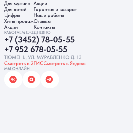
ИП Батырева Марина Александровна,
ИНН 720413822766, ОГРНИП
325723200064191
Политика обработки ПД
Согласие на обработку ПД
Политика Cookie
Согласие на рекламную рассылку
Разработка сайта