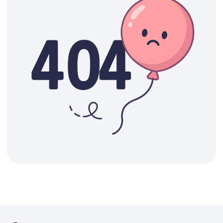
ДОСТАВКА
САМОВЫВОЗ
Ежедневно, круглосуточно
С 10:00 до 19:30
КАТАЛОГ
ИНФОРМАЦИЯ
Для девушек
Доставка и оплата
Для мужчин
Акции
Для детей
Гарантия и возврат
Цифры
Наши работы
Хиты продаж
Отзывы
Акции
Контакты
РАБОТАЕМ ЕЖЕДНЕВНО
+7 (3452) 78-05-55
+7 952 678‑05‑55
ТЮМЕНЬ, УЛ. МУРАВЛЕНКО Д. 13