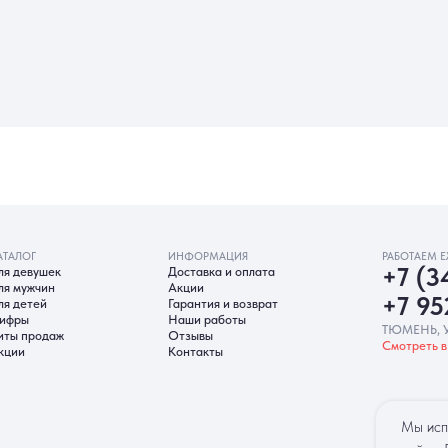
ИНФОРМАЦИЯ
РАБОТАЕМ ЕЖЕДНЕВНО
ек
Доставка и оплата
+7 (3452) 78-0
н
Акции
+7 952 678‑05
Гарантия и возврат
Наши работы
ТЮМЕНЬ, УЛ. МУРАВЛЕНКО Д
аж
Отзывы
Смотреть в 2ГИС
Смотреть в 
Контакты
Мы исп
гласие на обработку ПД
Политика Cookie
Согласие на рекл