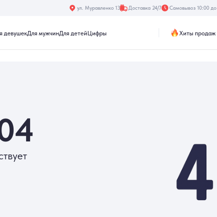
ул. Муравленко 13
Доставка 24/7
Самовывоз 10:00 до 19:30
Хиты продаж
Акции
к
Для мужчин
Для детей
Цифры
4
т