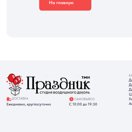
КАТАЛОГ
Для девуш
Для мужчи
Для детей
Цифры
ДОСТАВКА
Хиты прод
САМОВЫВОЗ
Акции
Ежедневно, круглосуточно
С 10:00 до 19:30
ИП Батырева Марина
Александровна, ИНН 720413822766,
ОГРНИП 325723200064191
Политика обработки ПД
Со