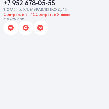
ИП Батырева Марина Александровна,
ИНН 720413822766, ОГРНИП
325723200064191
Политика обработки ПД
Согласие на обработку ПД
Политика Cookie
Согласие на рекламную рассылку
Разработка сайта