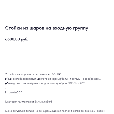
Стойки из шаров на входную группу
6600,00
руб.
Купить
2 стойки из шаров на подставках на 6600₽
✔️однокалиберная гирлянда метр из черный/белый пастель и серебро хром
✔️звезда метровая чёрная с надписью серебром ГРИЛЬ ХАУС
.
ДОСТАВКА
САМОВЫВОЗ
Итого:6600₽
Ежедневно, круглосуточно
С 10:00 до 19:30
КАТАЛОГ
ИНФОРМАЦИЯ
Для девушек
Доставка и оплата
Цветовая гамма может быть в любая!
Для мужчин
Акции
Для детей
Гарантия и возврат
Цена актуальна только на день размещения поста! В связи со скачками евро и
Цифры
Наши работы