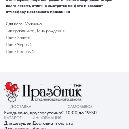
РАБОТАЕМ ЕЖЕДНЕВНО
+7 (3452) 78-05-55
долго летают, отлично смотрятся на фото и создают
атмосферу настоящего праздника
+7 952 678‑05‑55
ТЮМЕНЬ, УЛ. МУРАВЛЕНКО Д. 13
Смотреть в 2ГИС
Смотреть в Яндекс
Для кого: Мужчина
МЫ ОНЛАЙН
Тип праздника: День рождения
Цвет: Золото
Цвет: Черный
Цвет: Бежевый