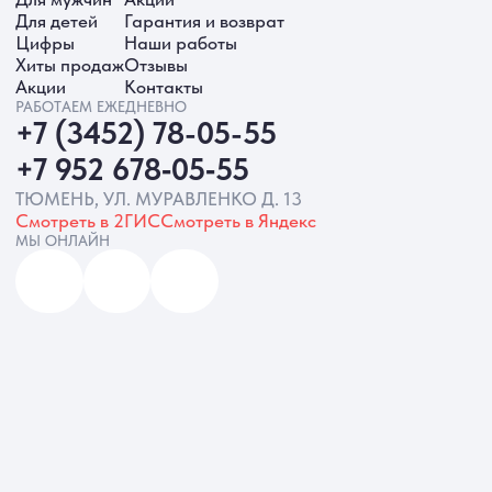
ИП Батырева Марина Александровна,
ИНН 720413822766, ОГРНИП
325723200064191
Политика обработки ПД
Согласие на обработку ПД
Политика Cookie
Согласие на рекламную рассылку
Разработка сайта