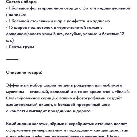
Состав набора:
• 1 большое фольгированное сердце с фото и индивидуальной
надписью
• 1 большой стеклянный шар с конфетти и надписью
• 15 шаров под потолок в чёрно-золотой гамме с
дождиком(золото хром 3 шт., голубые, черные и бежевые 12
шт.)
• Ленты, грузы
⸻
Описание товара:
Эффектный набор шаров на день рождения для любимого
мужчины — стильный, солидный и в то же время очень тёплый.
Фольгированное сердце с вашими фотографиями создаёт
ДОСТАВКА
САМОВЫВОЗ
эмоциональный акцент, а большой прозрачный шар
Ежедневно, круглосуточно
С 10:00 до 19:30
КАТАЛОГ
ИНФОРМАЦИЯ
с конфетти выглядит празднично и дорого.
Для девушек
Доставка и оплата
Для мужчин
Акции
Для детей
Гарантия и возврат
Комбинация золотых, чёрных и серебристых оттенков делает
Цифры
Наши работы
оформление универсальным и подходящим как для дома, так
Хиты продаж
Отзывы
Акции
Контакты
и для офиса, кафе или романтического сюрприза. Шары