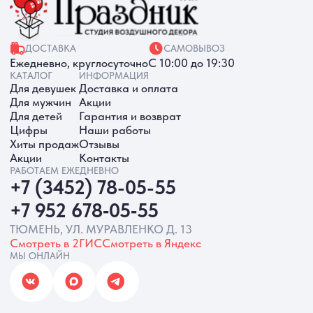
ИП Батырева Марина Александровна,
ИНН 720413822766, ОГРНИП
325723200064191
Политика обработки ПД
Согласие на обработку ПД
Политика Cookie
Согласие на рекламную рассылку
Разработка сайта