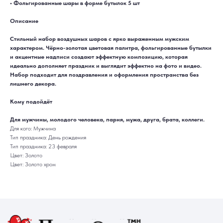
• Фольгированные шары в форме бутылок 5 шт
Описание
Стильный набор воздушных шаров с ярко выраженным мужским
характером. Чёрно-золотая цветовая палитра, фольгированные бутылки
и акцентные надписи создают эффектную композицию, которая
ДОСТАВКА
САМОВЫВОЗ
Ежедневно, круглосуточно
С 10:00 до 19:30
идеально дополняет праздник и выглядит эффектно на фото и видео.
КАТАЛОГ
ИНФОРМАЦИЯ
Набор подходит для поздравления и оформления пространства без
Для девушек
Доставка и оплата
лишнего декора.
Для мужчин
Акции
Для детей
Гарантия и возврат
Цифры
Наши работы
Кому подойдёт
Хиты продаж
Отзывы
Акции
Контакты
Для мужчины, молодого человека, парня, мужа, друга, брата, коллеги.
РАБОТАЕМ ЕЖЕДНЕВНО
+7 (3452) 78-05-55
Для кого: Мужчина
+7 952 678‑05‑55
Тип праздника: День рождения
Тип праздника: 23 февраля
ТЮМЕНЬ, УЛ. МУРАВЛЕНКО Д. 13
Цвет: Золото
Смотреть в 2ГИС
Смотреть в Яндекс
МЫ ОНЛАЙН
Цвет: Золото хром