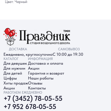
Цвет: Черный
ИП Батырева Марина Александровна,
ИНН 720413822766, ОГРНИП
325723200064191
Политика обработки ПД
Согласие на обработку ПД
Политика Cookie
Согласие на рекламную рассылку
Разработка сайта