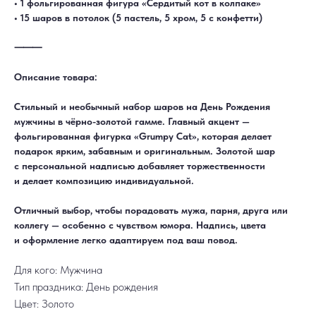
• 1 фольгированная фигура «Сердитый кот в колпаке»
• 15 шаров в потолок (5 пастель, 5 хром, 5 с конфетти)
⸻
Описание товара:
Стильный и необычный набор шаров на День Рождения
мужчины в чёрно-золотой гамме. Главный акцент —
фольгированная фигурка «Grumpy Cat», которая делает
ДОСТАВКА
САМОВЫВОЗ
подарок ярким, забавным и оригинальным. Золотой шар
Ежедневно, круглосуточно
С 10:00 до 19:30
с персональной надписью добавляет торжественности
КАТАЛОГ
ИНФОРМАЦИЯ
Для девушек
Доставка и оплата
и делает композицию индивидуальной.
Для мужчин
Акции
Для детей
Гарантия и возврат
Цифры
Наши работы
Отличный выбор, чтобы порадовать мужа, парня, друга или
Хиты продаж
Отзывы
Акции
Контакты
коллегу — особенно с чувством юмора. Надпись, цвета
РАБОТАЕМ ЕЖЕДНЕВНО
и оформление легко адаптируем под ваш повод.
+7 (3452) 78-05-55
+7 952 678‑05‑55
Для кого: Мужчина
ТЮМЕНЬ, УЛ. МУРАВЛЕНКО Д. 13
Тип праздника: День рождения
Смотреть в 2ГИС
Смотреть в Яндекс
МЫ ОНЛАЙН
Цвет: Золото