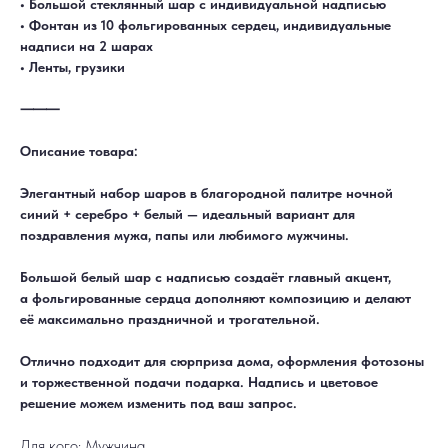
• Большой стеклянный шар с индивидуальной надписью
• Фонтан из 10 фольгированных сердец, индивидуальные
надписи на 2 шарах
• Ленты, грузики
⸻
Описание товара:
Элегантный набор шаров в благородной палитре ночной
синий + серебро + белый — идеальный вариант для
поздравления мужа, папы или любимого мужчины.
ДОСТАВКА
САМОВЫВОЗ
Большой белый шар с надписью создаёт главный акцент,
Ежедневно, круглосуточно
С 10:00 до 19:30
КАТАЛОГ
ИНФОРМАЦИЯ
а фольгированные сердца дополняют композицию и делают
Для девушек
Доставка и оплата
её максимально праздничной и трогательной.
Для мужчин
Акции
Для детей
Гарантия и возврат
Цифры
Наши работы
Отлично подходит для сюрприза дома, оформления фотозоны
Хиты продаж
Отзывы
Акции
Контакты
и торжественной подачи подарка. Надпись и цветовое
РАБОТАЕМ ЕЖЕДНЕВНО
решение можем изменить под ваш запрос.
+7 (3452) 78-05-55
+7 952 678‑05‑55
Для кого: Мужчина