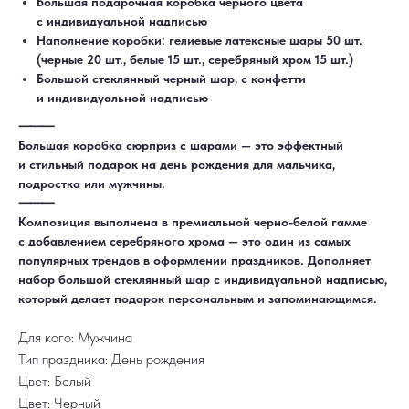
Большая подарочная коробка черного цвета
с индивидуальной надписью
Наполнение коробки: гелиевые латексные шары 50 шт.
(черные 20 шт., белые 15 шт., серебряный хром 15 шт.)
Большой стеклянный черный шар, с конфетти
и индивидуальной надписью
⸻
Большая коробка сюрприз с шарами — это эффектный
и стильный подарок на день рождения для мальчика,
подростка или мужчины.
ДОСТАВКА
САМОВЫВОЗ
⸻
Ежедневно, круглосуточно
С 10:00 до 19:30
Композиция выполнена в премиальной черно-белой гамме
КАТАЛОГ
ИНФОРМАЦИЯ
Для девушек
Доставка и оплата
с добавлением серебряного хрома — это один из самых
Для мужчин
Акции
Для детей
Гарантия и возврат
популярных трендов в оформлении праздников. Дополняет
Цифры
Наши работы
набор большой стеклянный шар с индивидуальной надписью,
Хиты продаж
Отзывы
Акции
Контакты
который делает подарок персональным и запоминающимся.
РАБОТАЕМ ЕЖЕДНЕВНО
+7 (3452) 78-05-55
Для кого: Мужчина
+7 952 678‑05‑55
Тип праздника: День рождения
ТЮМЕНЬ, УЛ. МУРАВЛЕНКО Д. 13
Смотреть в 2ГИС
Смотреть в Яндекс
Цвет: Белый
МЫ ОНЛАЙН
Цвет: Черный