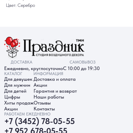
Цвет: Серебро
ИП Батырева Марина Александровна,
ИНН 720413822766, ОГРНИП
325723200064191
Политика обработки ПД
Согласие на обработку ПД
Политика Cookie
Согласие на рекламную рассылку
Разработка сайта