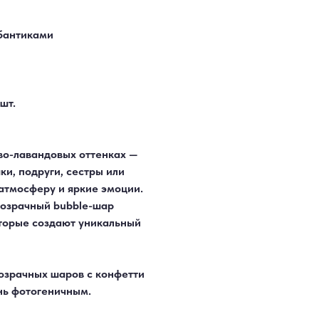
бантиками
шт.
во-лавандовых оттенках —
и, подруги, сестры или
атмосферу и яркие эмоции.
розрачный bubble-шар
торые создают уникальный
розрачных шаров с конфетти
нь фотогеничным.