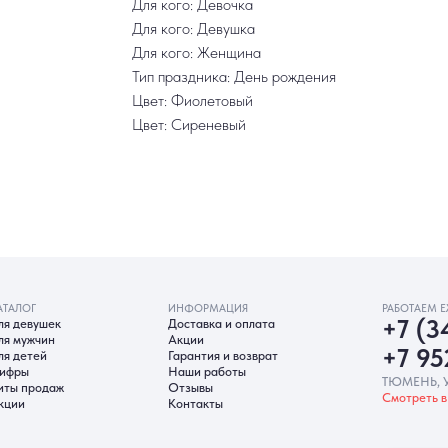
Для кого: Девочка
Для кого: Девушка
Для кого: Женщина
Тип праздника: День рождения
Цвет: Фиолетовый
Цвет: Сиреневый
ИНФОРМАЦИЯ
РАБОТАЕМ ЕЖЕДНЕВНО
ек
Доставка и оплата
+7 (3452) 78-0
н
Акции
+7 952 678‑05
Гарантия и возврат
Наши работы
ТЮМЕНЬ, УЛ. МУРАВЛЕНКО Д
аж
Отзывы
Смотреть в 2ГИС
Смотреть в 
Контакты
гласие на обработку ПД
Политика Cookie
Согласие на рекл