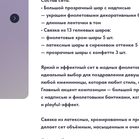
Состав сета:
• Большой прозрачный шар с надписью
— украшен фиолетовыми декоративными 
— длинные ленточки в тон
• Связка из 13 гелиевых шаров:
— фиолетовые хром-шары 5 шт.
— латексные шары в сиреневом оттенке 5 
— прозрачные шары с конфетти 3 шт.
Яркий и эффектный сет в модных фиолето
идеальный выбор для поздравления девушк
любой именинницы, которая любит стиль, 
Главный акцент композиции — большой п
с надписью и фиолетовыми бантиками, ко
и playful-эффект.
Связка из латексных, хромированных и п
делает сет объёмным, насыщенным и оче