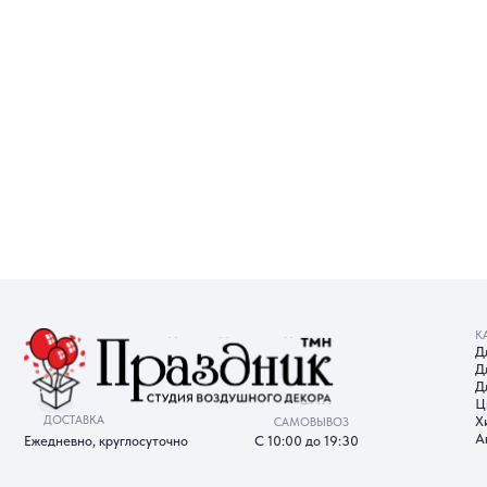
КАТАЛОГ
Для девуш
Для мужчи
Для детей
Цифры
ДОСТАВКА
Хиты прод
САМОВЫВОЗ
Акции
Ежедневно, круглосуточно
С 10:00 до 19:30
ИП Батырева Марина
Александровна, ИНН 720413822766,
ОГРНИП 325723200064191
Политика обработки ПД
Со